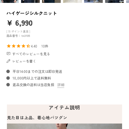
ハイゲージシルクニット
¥
6,990
[
70
ポイント進呈 ]
商品番号
tn3105
4.40
10
すべてのレビューを見る
レビューを書く
平日14:00までの注文は即日発送
10,000円以上で送料無料
返品交換の送料は当店負担
詳細
アイテム説明
見た目は上品、着心地バツグン