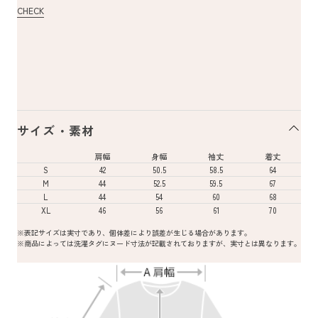
CHECK
サイズ・素材
肩幅
身幅
袖丈
着丈
S
42
50.5
58.5
64
M
44
52.5
59.5
67
L
44
54
60
68
XL
46
56
61
70
※表記サイズは実寸であり、個体差により誤差が生じる場合があります。
※商品によっては洗濯タグにヌード寸法が記載されておりますが、実寸とは異なります。