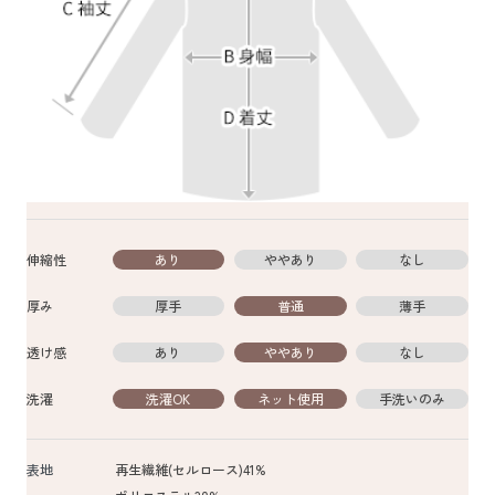
伸縮性
あり
ややあり
なし
厚み
厚手
普通
薄手
透け感
あり
ややあり
なし
洗濯
洗濯OK
ネット使用
手洗いのみ
表地
再生繊維(セルロース)41%