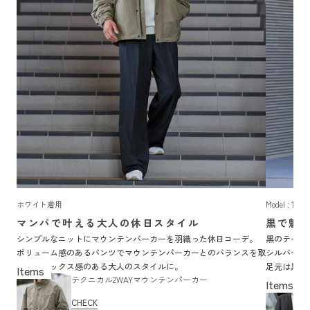
ホワイト着用
Model : 17
マンパで叶える大人の休日スタイル
黒で魅
シンプルなニットにマウンテンパーカーを羽織った休日コーデ。
黒のテーパ
ボリューム感のあるパンツでマウンテンパーカーとのバランスを取
シルバーの
り、リラックス感のある大人のスタイルに。
足元は黒の
テクニカル2WAYマウンテンパーカー
に仕上げま
CHECK