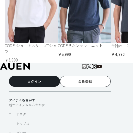
CODE ショートスリーブTシャ
CODEリネンサマーニット
半袖オープ
ツ
￥5,990
￥4,990
￥3,990
ログイン
会員登録
アイテムをさがす
新作アイテムからさがす
アウター
トップス
パンツ