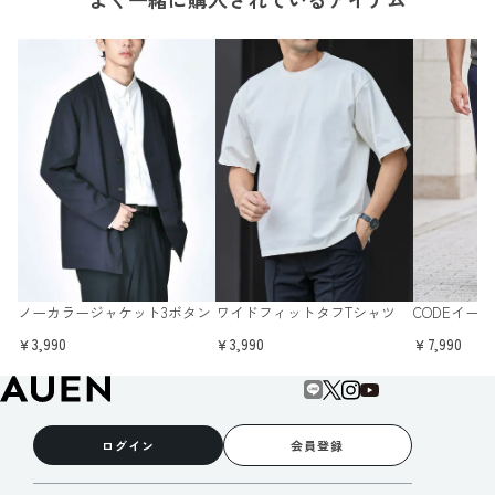
ノーカラージャケット3ボタン
ワイドフィットタフTシャツ
CODEイー
￥3,990
￥3,990
￥7,990
ログイン
会員登録