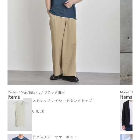
Model : 179㎝/66㎏/ L / ブラック着用
Model : 1
ストレッチレイヤードタンクトップ
CHECK
テクスチャーサマーニット