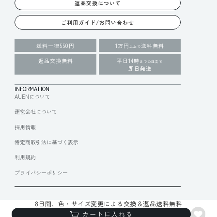
返品交換について
ご利用ガイド/お問い合わせ
送料一律550円
1万円
送料無料
以上で
返品交換無料
平日14時
までの注文で
即日発送
INFORMATION
AUENについて
運営会社について
採用情報
特定商取引法に基づく表示
利用規約
プライバシーポリシー
8日間、色・サイズ変更による交換＆返品送料無料
© 2025 Draft Inc.
カートに入れる