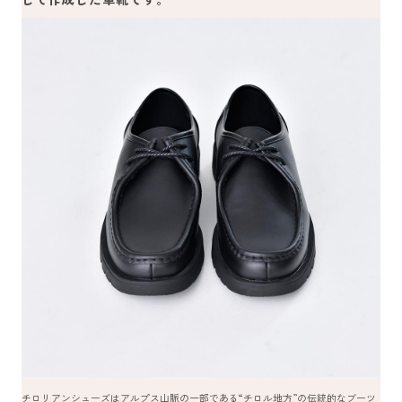
チロリアンシューズはアルプス山脈の一部である“チロル地方”の伝統的なブーツ