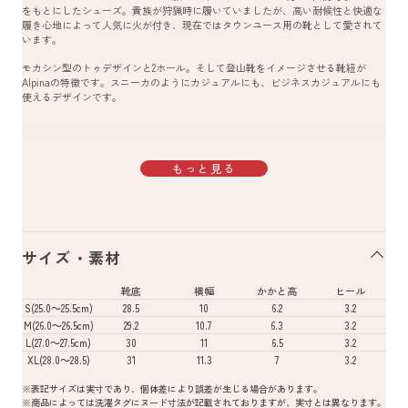
をもとにしたシューズ。貴族が狩猟時に履いていましたが、高い耐候性と快適な
履き心地によって人気に火が付き、現在ではタウンユース用の靴として愛されて
います。
モカシン型のトゥデザインと2ホール。そして登山靴をイメージさせる靴紐が
Alpinaの特徴です。スニーカのようにカジュアルにも、ビジネスカジュアルにも
使えるデザインです。
もっと見る
サイズ・素材
靴底
横幅
かかと高
ヒール
S(25.0～25.5cm)
28.5
10
6.2
3.2
M(26.0～26.5cm)
29.2
10.7
6.3
3.2
L(27.0～27.5cm)
30
11
6.5
3.2
XL(28.0～28.5)
31
11.3
7
3.2
※表記サイズは実寸であり、個体差により誤差が生じる場合があります。
※商品によっては洗濯タグにヌード寸法が記載されておりますが、実寸とは異なります。