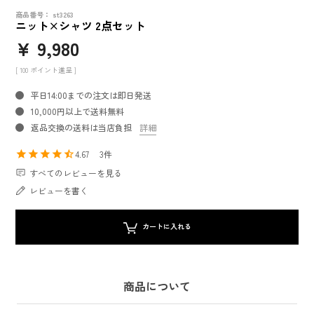
商品番号
st3263
ニット×シャツ 2点セット
¥
9,980
[
100
ポイント進呈 ]
平日14:00までの注文は即日発送
10,000円以上で送料無料
返品交換の送料は当店負担
詳細
4.67
3
すべてのレビューを見る
レビューを書く
カートに入れる
商品について