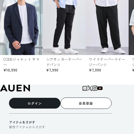
CODEジャケット サマ
シアサッカーテーパー
ワイドテーパードイー
ー
ドパンツ
ジーパンツ
¥10,990
¥7,990
¥7,990
¥
ログイン
会員登録
アイテムをさがす
新作アイテムからさがす