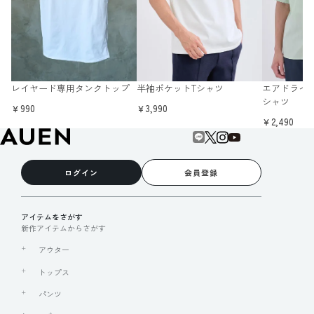
レイヤード専用タンクトップ
半袖ポケットTシャツ
エアドライ 
シャツ
￥990
￥3,990
￥2,490
ログイン
会員登録
アイテムをさがす
新作アイテムからさがす
アウター
トップス
パンツ