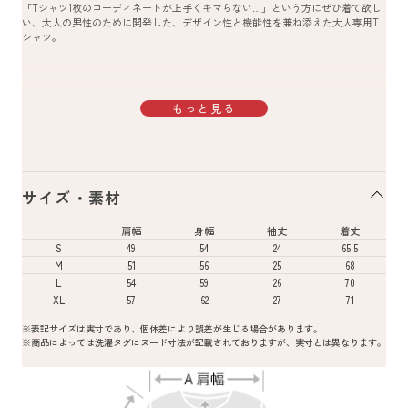
「Tシャツ1枚のコーディネートが上手くキマらない…」という方にぜひ着て欲し
い、大人の男性のために開発した、デザイン性と機能性を兼ね添えた大人専用T
シャツ。
もっと見る
サイズ・素材
肩幅
身幅
袖丈
着丈
S
49
54
24
65.5
M
51
56
25
68
L
54
59
26
70
XL
57
62
27
71
※表記サイズは実寸であり、個体差により誤差が生じる場合があります。
※商品によっては洗濯タグにヌード寸法が記載されておりますが、実寸とは異なります。