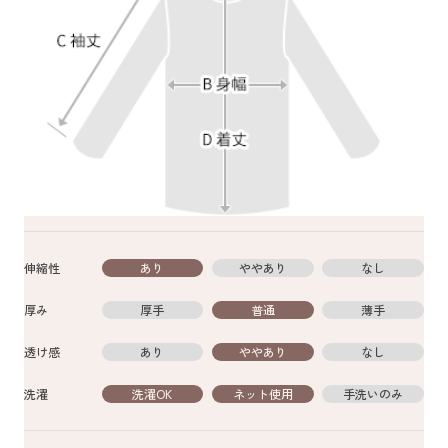
伸縮性
あり
ややあり
なし
厚み
厚手
普通
薄手
透け感
あり
ややあり
なし
洗濯
洗濯OK
ネット使用
手洗いのみ