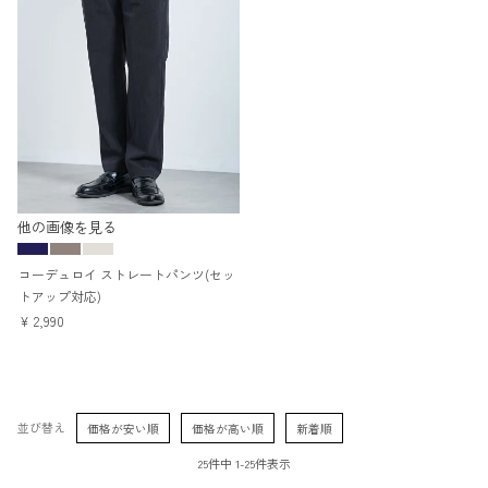
他の画像を見る
コーデュロイ ストレートパンツ(セッ
トアップ対応)
¥
2,990
並び替え
価格が安い順
価格が高い順
新着順
25
件中
1
-
25
件表示