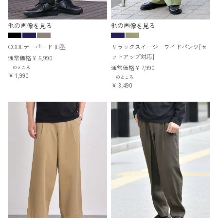
他の画像を見る
他の画像を見る
CODEテーパード 旧型
リラックスイージーワイドパンツ[セ
ットアップ対応]
通常価格
¥
5,990
通常価格
¥
7,990
のところ
¥
1,990
のところ
¥
3,490