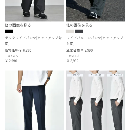
他の画像を見る
他の画像を見る
テックワイドパンツ[セットアップ対
ワイドバルーンパンツ[セットアップ
応]
対応]
通常価格
¥
6,990
通常価格
¥
6,990
のところ
のところ
¥
2,990
¥
2,990