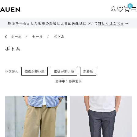
0
熊本を中心とした地震の影響による配送遅延について
詳しくはこちら
ホーム
セール
ボトム
ボトム
並び替え
価格が安い順
価格が高い順
新着順
25
件中
1
-
25
件表示