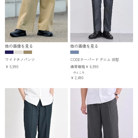
他の画像を見る
他の画像を見る
ワイドチノパンツ
CODEテーパード デニム 旧型
¥
5,990
通常価格
¥
6,990
のところ
¥
2,490