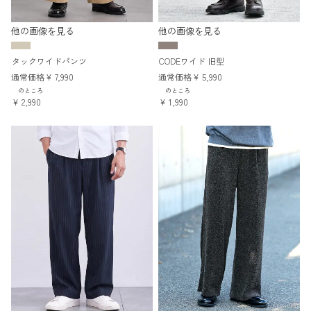
他の画像を見る
他の画像を見る
タックワイドパンツ
CODEワイド 旧型
通常価格
¥
7,990
通常価格
¥
5,990
のところ
のところ
¥
2,990
¥
1,990