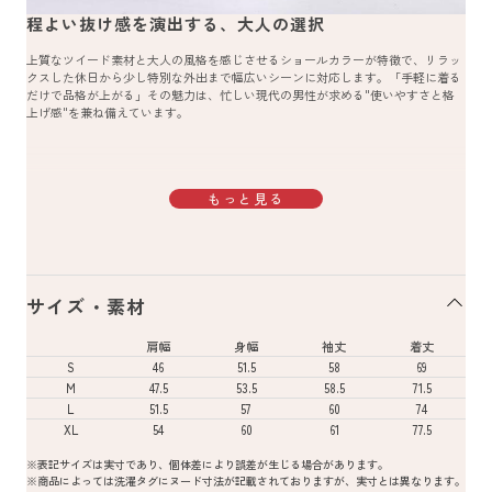
程よい抜け感を演出する、大人の選択
上質なツイード素材と大人の風格を感じさせるショールカラーが特徴で、リラッ
クスした休日から少し特別な外出まで幅広いシーンに対応します。「手軽に着る
だけで品格が上がる」その魅力は、忙しい現代の男性が求める"使いやすさと格
上げ感"を兼ね備えています。
もっと見る
サイズ・素材
肩幅
身幅
袖丈
着丈
S
46
51.5
58
69
M
47.5
53.5
58.5
71.5
L
51.5
57
60
74
XL
54
60
61
77.5
※表記サイズは実寸であり、個体差により誤差が生じる場合があります。
※商品によっては洗濯タグにヌード寸法が記載されておりますが、実寸とは異なります。