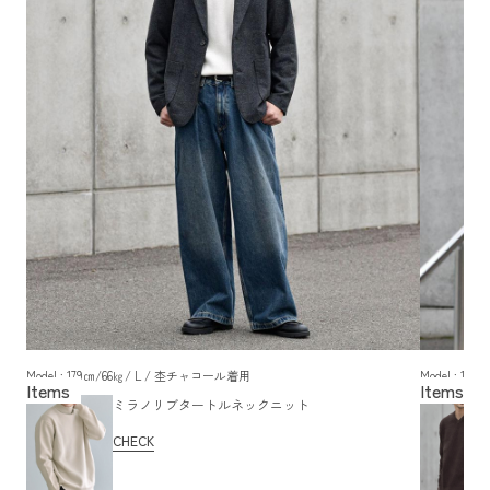
Model : 179㎝/66㎏/ L / 杢チャコール着用
Model : 1
ミラノリブタートルネックニット
CHECK