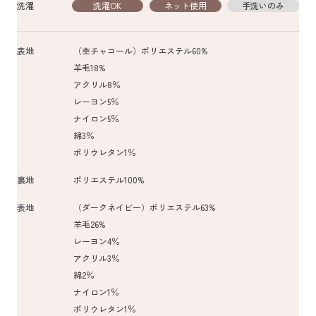
洗濯
洗濯OK
ネット使用
手洗いのみ
表地
（杢チャコール）ポリエステル60%
羊毛18%
アクリル8％
レーヨン5％
ナイロン5％
綿3％
ポリウレタン1％
裏地
ポリエステル100%
表地
（ダークネイビー）ポリエステル63%
羊毛26%
レーヨン4％
アクリル3％
綿2％
ナイロン1％
ポリウレタン1％