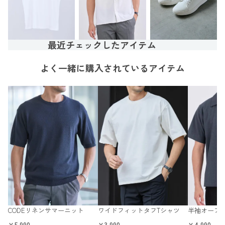
最近チェックしたアイテム
よく一緒に購入されているアイテム
CODEリネンサマーニット
ワイドフィットタフTシャツ
半袖オープ
￥5,990
￥3,990
￥4,990