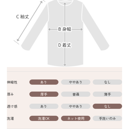
伸縮性
あり
ややあり
なし
厚み
厚手
普通
薄手
透け感
あり
ややあり
なし
洗濯
洗濯OK
ネット使用
手洗いのみ