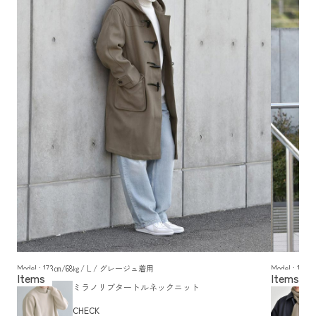
Model : 173㎝/68㎏/ L / グレージュ着用
Model : 1
ミラノリブタートルネックニット
CHECK