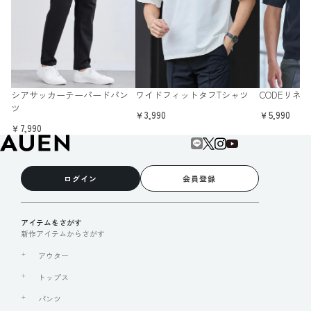
シアサッカーテーパードパン
ワイドフィットタフTシャツ
CODEリネ
ツ
￥3,990
￥5,990
￥7,990
ログイン
会員登録
アイテムをさがす
新作アイテムからさがす
アウター
トップス
パンツ