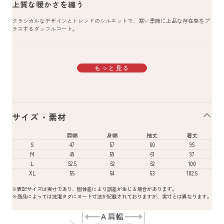
上質な暖かさを纏う
クラシカルなデザインとトレンドのシルエットで、寒い季節に上品な存在感をプ
ラスするダッフルコート。
もっと見る
サイズ・素材
肩幅
身幅
袖丈
着丈
S
47
57
60
95
M
49
59
61
97
L
52.5
62
62
100
XL
55
64
63
102.5
※表記サイズは実寸であり、個体差により誤差が生じる場合があります。
※商品によっては洗濯タグにヌード寸法が記載されておりますが、実寸とは異なります。