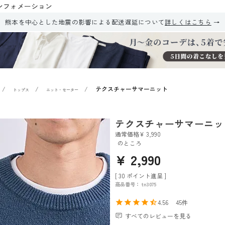
ンフォメーション
熊本を中心とした地震の影響による配送遅延について
詳しくはこちら
テクスチャーサマーニット
トップス
ニット・セーター
テクスチャーサマーニッ
通常価格
¥
3,990
のところ
¥
2,990
[
30
ポイント進呈 ]
商品番号
tn3075
4.56
45
すべてのレビューを見る