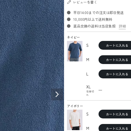
レビューを書く
平日14:00までの注文は即日発送
10,000円以上で送料無料
返品交換の送料は当店負担
詳細
ネイビー
S
カートに入れる
M
カートに入れる
L
カートに入れる
XL
—
在庫切
れ
アイボリー
S
カートに入れる
M
カートに入れる