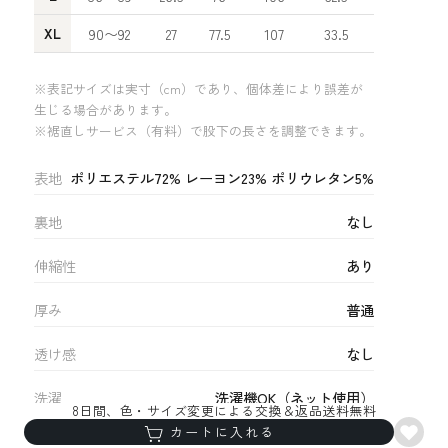
XL
90〜92
27
77.5
107
33.5
18
※表記サイズは実寸（cm）であり、個体差により誤差が
生じる場合があります。
※裾直しサービス（有料）で股下の長さを調整できます。
表地
ポリエステル72% レーヨン23% ポリウレタン5%
裏地
なし
伸縮性
あり
厚み
普通
透け感
なし
洗濯
洗濯機OK（ネット使用）
8日間、色・サイズ変更による交換＆返品送料無料
カートに入れる
生産国
中国