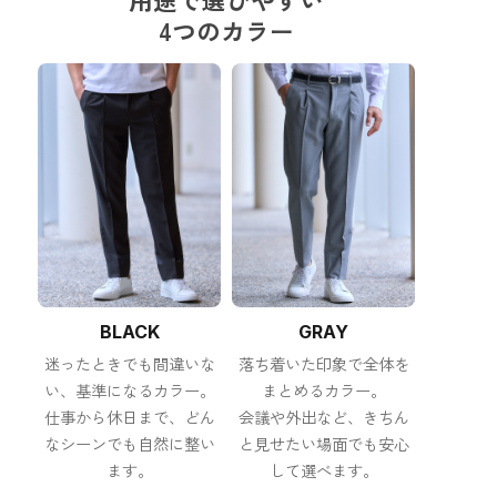
4つのカラー
BLACK
GRAY
迷ったときでも間違いな
落ち着いた印象で全体を
い、基準になるカラー。
まとめるカラー。
仕事から休日まで、どん
会議や外出など、きちん
なシーンでも自然に整い
と見せたい場面でも安心
ます。
して選べます。