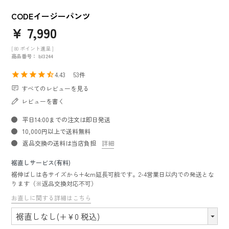
CODEイージーパンツ
¥
7,990
[
80
ポイント進呈 ]
商品番号
bl3244
4.43
53
すべてのレビューを見る
レビューを書く
平日14:00までの注文は即日発送
10,000円以上で送料無料
返品交換の送料は当店負担
詳細
裾直しサービス(有料)
裾伸ばしは各サイズから+4cm延長可能です。2-4営業日以内での発送とな
ります（※返品交換対応不可）
お直しに関する詳細はこちら