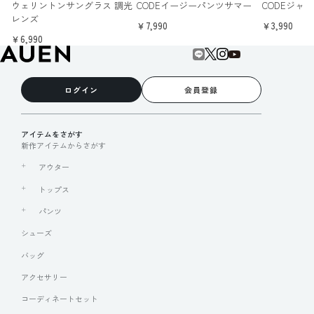
ウェリントンサングラス 調光
CODEイージーパンツサマー
CODEジャ
レンズ
￥7,990
￥3,990
￥6,990
ログイン
会員登録
アイテムをさがす
新作アイテムからさがす
アウター
トップス
パンツ
シューズ
バッグ
アクセサリー
コーディネートセット