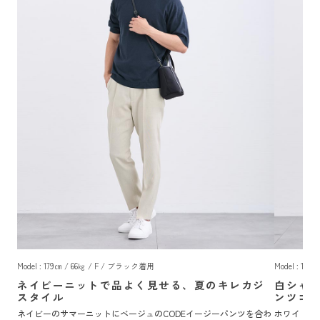
Model : 179㎝ / 66㎏ / F / ブラック着用
Model : 17
ネイビーニットで品よく見せる、夏のキレカジ
白シャ
スタイル
ンツコ
ネイビーのサマーニットにベージュのCODEイージーパンツを合わ
ホワイトの