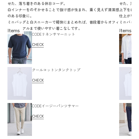
せた、落ち着きのある休日コーデ。
せた、清潔
白インナーをのぞかせることで抜け感が生まれ、重く見えず清潔感
上下を白と
のある印象に。
仕上がりま
ミニバッグと白スニーカーで軽快にまとめれば、普段着からオフィ
ミニバッグ
スカジュアルまで使いやすい着こなしです。
軽やかな着
CODEリネンサマーニット
CHECK
クールコットンタンクトップ
CHECK
CODEイージーパンツサマー
CHECK