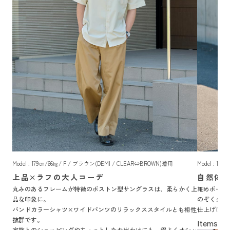
Model : 179㎝/66㎏/ F / ブラウン(DEMI / CLEAR⇔BROWN)着用
Model : 1
上品×ラフの大人コーデ
自然体
丸みのあるフレームが特徴のボストン型サングラスは、柔らかく上
細めボーダ
品な印象に。
のぞくグル
バンドカラーシャツ×ワイドパンツのリラックススタイルとも相性
仕上げにサ
抜群です。
キマる大人
家族とのショッピングやちょっとしたお出かけにも、程よくオシャ