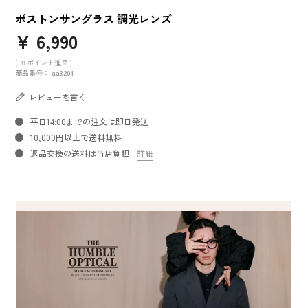
ボストンサングラス 調光レンズ
¥
6,990
[
70
ポイント進呈 ]
商品番号
aa3204
レビューを書く
平日14:00までの注文は即日発送
10,000円以上で送料無料
返品交換の送料は当店負担
詳細