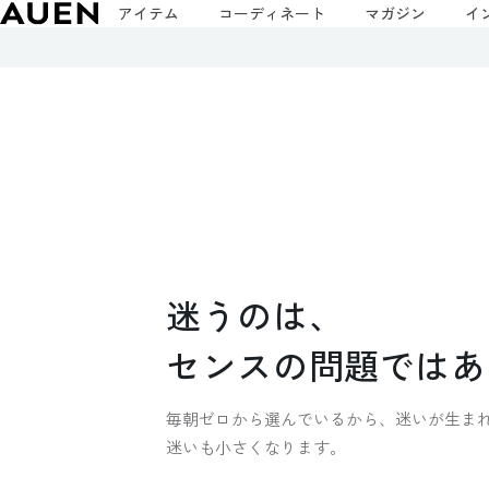
アイテム
コーディネート
マガジン
イ
迷
う
の
は
、
セ
ン
ス
の
問
題
で
は
あ
毎朝ゼロから選んでいるから、迷いが生ま
迷いも小さくなります。