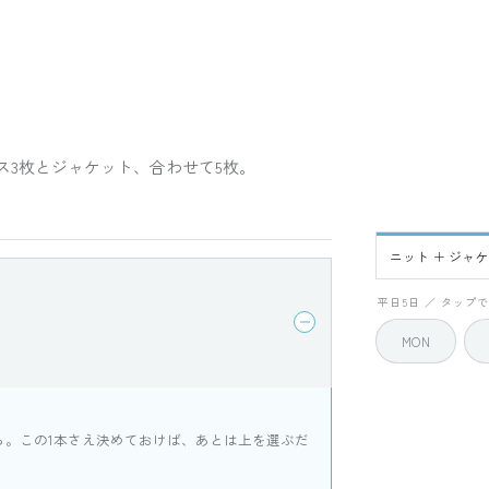
ス3枚とジャケット、合わせて5枚。
ニット ＋ ジャ
FRI
平日5日 ／ タップ
MON
ら。この1本さえ決めておけば、あとは上を選ぶだ