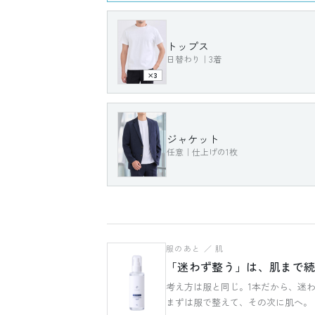
トップス
日替わり｜3着
×3
トップス ― 日替わり（3枚で回す）
3枚あれば平日は回る。「今日はどれにしよう
ジャケット
数を増やさなくてもコーデは整います。
任意｜仕上げの1枚
ジャケット ― 任意（仕上げ）
羽織るのは必要な日だけ。それでも一枚重ねれ
わせや来客の日も、これがあれば慌てません。
服のあと ／ 肌
「迷わず整う」は、肌まで
考え方は服と同じ。1本だから、迷
まずは服で整えて、その次に肌へ。