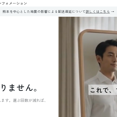
ンフォメーション
熊本を中心とした地震の影響による配送遅延について
詳しくはこちら
り
ま
せ
ん
。
れます。選ぶ回数が減れば、