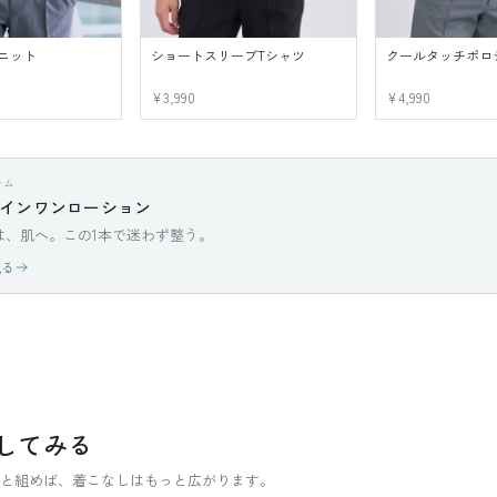
ニット
ショートスリーブTシャツ
クールタッチポロ
¥3,990
¥4,990
テム
インワンローション
は、肌へ。この1本で迷わず整う。
見る
してみる
テムと組めば、着こなしはもっと広がります。