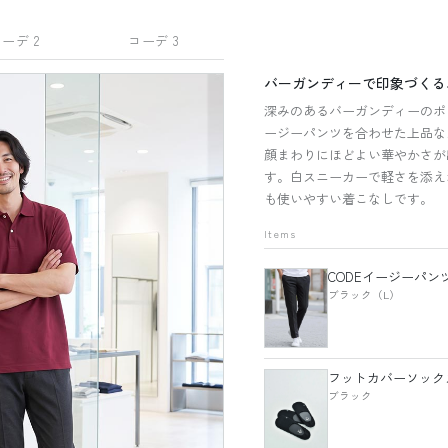
ーデ 2
コーデ 3
バーガンディーで印象づくる
深みのあるバーガンディーのポ
ージーパンツを合わせた上品な
顔まわりにほどよい華やかさが
す。白スニーカーで軽さを添え
も使いやすい着こなしです。
Items
CODEイージーパン
ブラック（L）
フットカバーソック
ブラック