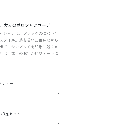
、大人のポロシャツコーデ
ロシャツに、ブラックのCODEイ
スタイル。落ち着いた色味ながら
出て、シンプルでも印象に残りま
れば、休日のお出かけやデートに
ツサマー
›
ス3足セット
›