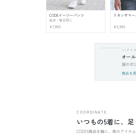
CODEイージーパンツ
リネンサマー
起点・毎日同じ
¥7,990
¥5,990
+1アイ
オール
服の次
商品を
COORDINATE
いつもの5着に、足
CODE5商品を軸に、他のアイ