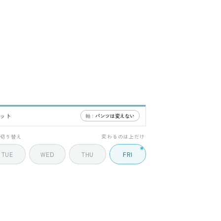
ケット
軸：
パンツは変えない
5 / 5
で切り替え
変わるのは上だけ
TUE
WED
THU
FRI