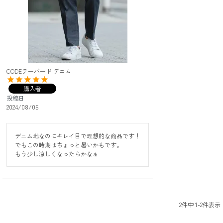
CODEテーパード デニム
購入者
投稿日
2024/08/05
デニム地なのにキレイ目で理想的な商品です！

でもこの時期はちょっと暑いかもです。

もう少し涼しくなったらかなぁ
2
件中
1
-
2
件表示