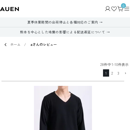
0
夏季休業期間の出荷停止と各種対応のご案内
熊本を中心とした地震の影響による配送遅延について
ホーム
aさんのレビュー
28
件中
1
-
10
件表示
1
2
3