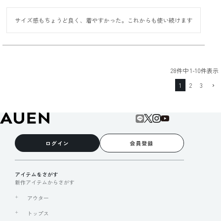
サイズ感もちょうど良く、着やすかった。これからも使い続けます
28
件中
1
-
10
件表示
1
2
3
ログイン
会員登録
アイテムをさがす
新作アイテムからさがす
アウター
トップス