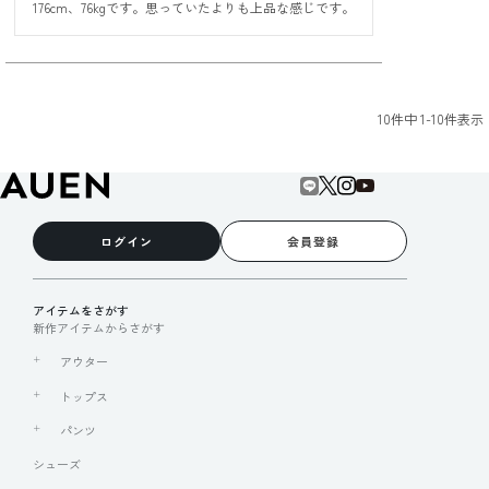
176cm、76kgです。思っていたよりも上品な感じです。
10
件中
1
-
10
件表示
ログイン
会員登録
アイテムをさがす
新作アイテムからさがす
アウター
トップス
パンツ
シューズ