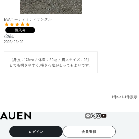
EVAユーティリティサンダル
購入者
投稿日
2026/06/02
【身長：173cm / 体重：80kg / 購入サイズ：26】 

とても掃きやすく,掃き心地がとってもよいです。
1
件中
1
-
1
件表示
ログイン
会員登録