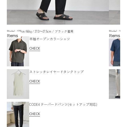
Model : 179㎝/66㎏/ 27.0～27.5cm / ブラック着用
Model : 17
半袖オープンカラーシャツ
CHECK
ストレッチレイヤードタンクトップ
CHECK
CODE4 テーパードパンツ(セットアップ対応)
CHECK