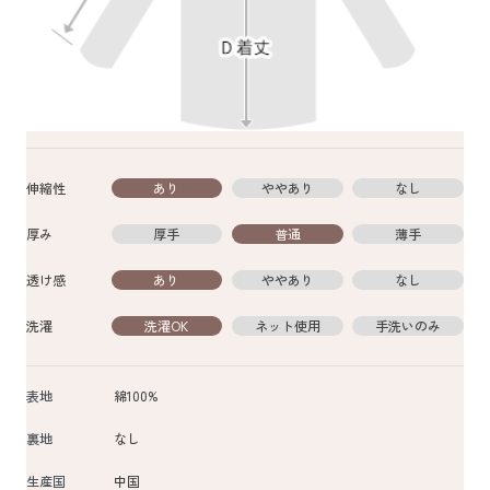
伸縮性
あり
ややあり
なし
厚み
厚手
普通
薄手
透け感
あり
ややあり
なし
洗濯
洗濯OK
ネット使用
手洗いのみ
表地
綿100%
裏地
なし
生産国
中国