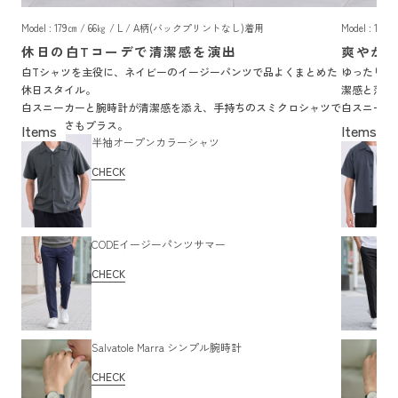
Model : 179㎝ / 66㎏ / L / A柄(バックプリントなし)着用
Model : 1
休日の白Tコーデで清潔感を演出
爽やか
白Tシャツを主役に、ネイビーのイージーパンツで品よくまとめた
ゆったりし
休日スタイル。
潔感と落ち
白スニーカーと腕時計が清潔感を添え、手持ちのスミクロシャツで
白スニーカ
大人っぽさもプラス。
れ感を添え
半袖オープンカラーシャツ
CHECK
CODEイージーパンツサマー
CHECK
Salvatole Marra シンプル腕時計
CHECK