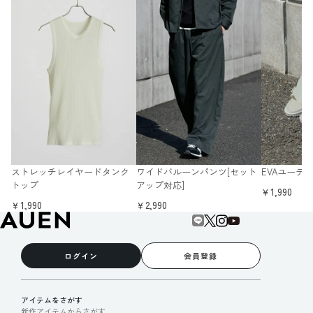
ストレッチレイヤードタンク
ワイドバルーンパンツ[セット
EVAユーテ
トップ
アップ対応]
￥1,990
￥1,990
￥2,990
ログイン
会員登録
アイテムをさがす
新作アイテムからさがす