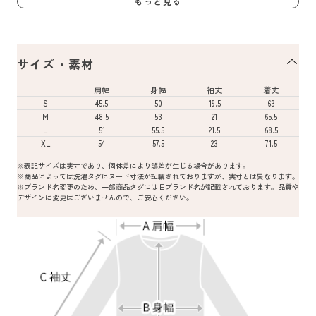
もっと見る
サイズ・素材
肩幅
身幅
袖丈
着丈
S
45.5
50
19.5
63
M
48.5
53
21
65.5
L
51
55.5
21.5
68.5
XL
54
57.5
23
71.5
※表記サイズは実寸であり、個体差により誤差が生じる場合があります。
※商品によっては洗濯タグにヌード寸法が記載されておりますが、実寸とは異なります。
※ブランド名変更のため、一部商品タグには旧ブランド名が記載されております。品質や
デザインに変更はございませんので、ご安心ください。