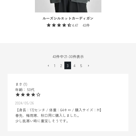
ルーズシルエットカーディガン
4.47
43
43
件中
21
-
30
件表示
1
2
3
4
5
まさ
1
50代
2024/05/26
【身長：172センチ / 体重：64キロ / 購入サイズ：M】

春先、梅雨寒、秋口用に購入しました。

少し肌寒い時に重宝しそうです。