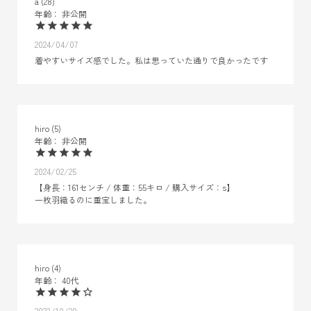
a
28
非公開
2024/04/07
着やすいサイズ感でした。私は思っていた通りで良かったです
hiro
5
非公開
2024/02/25
【身長：161センチ / 体重：55キロ / 購入サイズ：s】

一枚羽織るのに重宝しました。
hiro
4
40代
2023/10/28