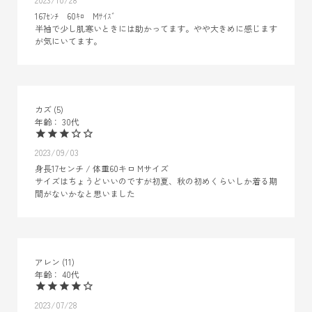
167ｾﾝﾁ　60ｷﾛ　Mｻｲｽﾞ

半袖で少し肌寒いときには助かってます。やや大きめに感じます
が気にいてます。
カズ
5
30代
2023/09/03
身長17センチ / 体重60キロ Mサイズ

サイズはちょうどいいのですが初夏、秋の初めくらいしか着る期
間がないかなと思いました
アレン
11
40代
2023/07/28