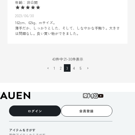
非公開
2023/06/30
162cm、62kg、mサイズ。

薄手だか、しっかりとした、そして、しなやかな手触り。大きさ
は問題なし。良い買い物ができました。
43
件中
21
-
30
件表示
1
2
3
4
5
ログイン
会員登録
アイテムをさがす
新作アイテムからさがす