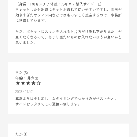
【身長：170センチ / 体重：75キロ / 購入サイズ：L】

ちょっとした外出時にサッと羽織れて使いやすいですし、冷房が
効きすぎたオフィス内などではものすごく重宝するので、事務所
に常備しています。

ただ、ポケットにスマホを入れると片方だけ垂れ下がり見た目が
良くなくなるので、あまり重たいものは入れないほうが良いかと
思いました。
ちた
5
非公開
2023/07/01
真夏よりは少し涼し目なタイミングでつかうのがベストかと。

サイズピッタリでこの夏使い倒します。
たか
1