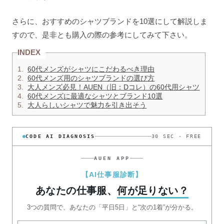
さらに、おすすめのシャツブランドを10選にして解説しま
すので、是非とも購入の際の参考にしてみて下さい。
INDEX
1.
60代メンズがシャツにこだわるべき理由
2.
60代メンズ用のシャツブランドの選び方
3.
大人メンズ必見！AUEN（旧：Dコレ）の60代用シャツ
4.
60代メンズに最適なシャツとブランド10選
5.
大人らしいシャツで魅力を引き出そう
CODE AI DIAGNOSIS
30 SEC · FREE
AUEN APP
【AI仕事服診断】
あなたの仕事服、
何が足りない？
3つの質問で、あなたの「平日5日」と“次の1着”が分かる。