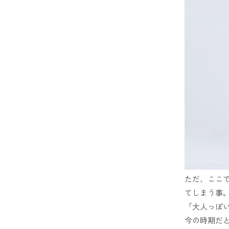
ただ、ここ
てしまう事
「大人っぽ
今の時期だ