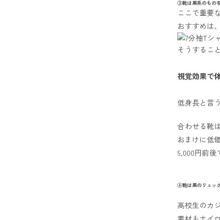
③靴は黒系のもの
ここで重要
おすすめは
そうするこ
視覚効果で
低身長と言
合わせる靴は
おまけに低
5,000円
④鞄は黒のリュッ
高校生のカ
素材もナイ