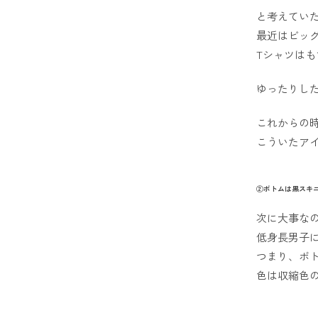
と考えていた
最近はビッ
Tシャツはも
ゆったりし
これからの
こういたア
②ボトムは黒スキ
次に大事な
低身長男子に
つまり、ボ
色は収縮色