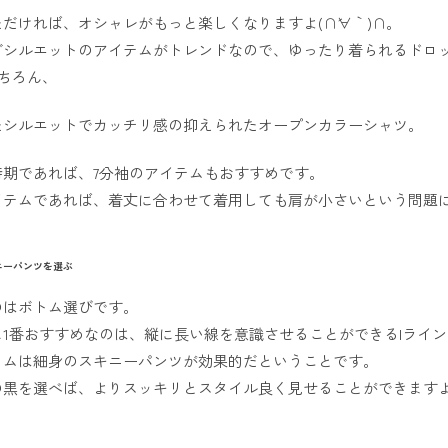
だければ、オシャレがもっと楽しくなりますよ(∩´∀｀)∩。
グシルエットのアイテムがトレンドなので、ゆったり着られるドロ
ちろん、
たシルエットでカッチリ感の抑えられたオープンカラーシャツ。
時期であれば、7分袖のアイテムもおすすめです。
イテムであれば、着丈に合わせて着用しても肩が小さいという問題
ニーパンツを選ぶ
のはボトム選びです。
1番おすすめなのは、縦に長い線を意識させることができるIライ
トムは細身のスキニーパンツが効果的だということです。
の黒を選べば、よりスッキリとスタイル良く見せることができます