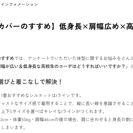
インフォメーション
カバーのすすめ】低身長×肩幅広め×
のすすめ
では、アンケートでいただいた体型に関するお悩みをどん
肩幅が広い＆低身長な高校生のコーデはどうすればいいですか？」
選びと着こなしで解決！
1番おすすめなシルエットはIラインです。
ジャストなサイズ感で着用することで、縦に長い線を意識させるこ
上下Sサイズを選べばキレイなIラインがつくれます。
63cm・体重50kg・肩幅46cmの僕の場合、肩に合わせると身長
てしまいます。