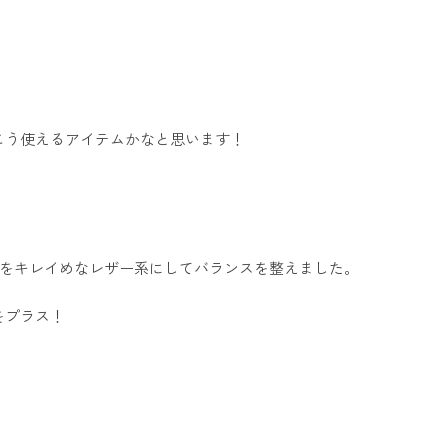
こう使えるアイテムかなと思います！
材をキレイめなレザー系にしてバランスを整えました。
をプラス！
。