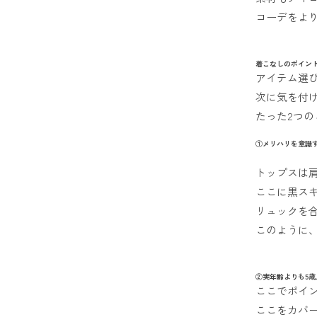
コーデをよ
着こなしのポイント
アイテム選
次に気を付
たった2つ
①メリハリを意識
トップスは
ここに黒ス
リュックを
このように
②実年齢よりも5歳
ここでポイ
ここをカバ