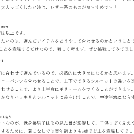
り大人っぽくしたい時は、レザー系のものがおすすめです！
は2つ
びは以上です。
けたいのは、選んだアイテムをどうやって合わせるのかということ
のことを意識するだけなので、難しく考えず、ぜひ挑戦してみてほし
する
肩に合わせて選んでいるので、必然的に大きめになるかと思います
キニーパンツを合わせることで、上下でできるシルエットの違いを
合わせることで、より上半身にボリュームをつくることができます
、かなりハッキリとシルエットに差を出すことで、中途半端になら
上を狙う
ントなのが、低身長男子はその見た目が影響して、子供っぽく見え
ーするために、着こなしでは実年齢よりも5歳ほど上を意識してほし