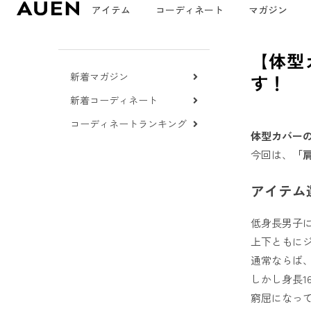
アイテム
コーディネート
マガジン
【体型
新着マガジン
す！
新着コーディネート
コーディネートランキング
体型カバー
今回は、
「
アイテム
低身長男子に
上下ともに
通常ならば、
しかし身長1
窮屈になっ