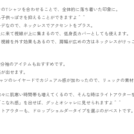
ンのTシャツを合わせることで、全体的に落ち着いた印象に。
も子供っぽさを抑えることができますよ＾＾
ーデなので、ネックレスでアクセントをプラス。
上に来て視線が上に集まるので、低身長カバーとしても使えます。
ら視線を外す効果もあるので、肩幅が広めの方はネックレスがけっ
7分袖のアイテムもおすすめです。
感が出せます。
シャツのレイヤードでカジュアル感が加わったので、リュックの素
徐々に肌寒い時間帯も増えてくるので、そんな時はライトアウター
「こなれ感」を出せば、グッとオシャレに見せられますよ＾＾
イトアウターも、ドロップショルダータイプを選ぶのがベストです