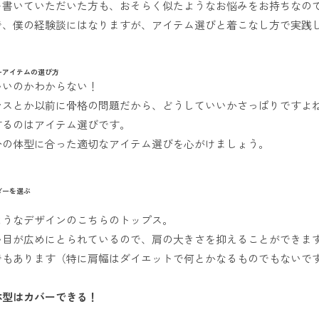
を書いていただいた方も、おそらく似たようなお悩みをお持ちなの
、僕の経験談にはなりますが、アイテム選びと着こなし方で実践してい
ーアイテムの選び方
いいのかわからない！
ンスとか以前に骨格の問題だから、どうしていいかさっぱりですよ
するのはアイテム選びです。
分の体型に合った適切なアイテム選びを心がけましょう。
ダーを選ぶ
ようなデザインのこちらのトップス。
い目が広めにとられているので、肩の大きさを抑えることができま
でもあります（特に肩幅はダイエットで何とかなるものでもないで
体型はカバーできる！