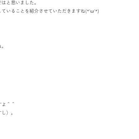
ではと思いました。
ることを紹介させていただきますね(*’ω’*)
ね。
すよ＾＾
すし）。