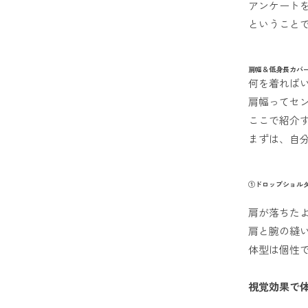
アンケート
ということで
肩幅＆低身長カバ
何を着れば
肩幅ってセ
ここで紹介
まずは、自
①ドロップショル
肩が落ちた
肩と腕の縫
体型は個性
視覚効果で