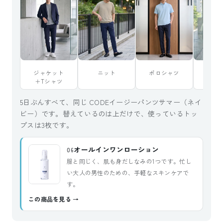
ジャケット
ニット
ポロシャツ
ジャ
＋Tシャツ
＋ポロ
5日ぶんすべて、同じ CODEイージーパンツサマー（ネイ
ビー）です。替えているのは上だけで、使っているトッ
プスは3枚です。
オールインワンローション
06
服と同じく、肌も身だしなみの1つです。忙し
い大人の男性のための、手軽なスキンケアで
す。
この商品を見る