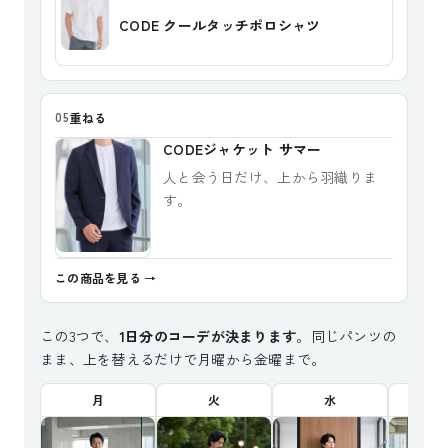
CODE クールタッチポロシャツ
重ねる
05
CODEジャケット サマー
人と会う日だけ、上から羽織りま
す。
この商品を見る
この3つで、
1日分のコーデが決まります
。同じパンツの
まま、上を替えるだけで月曜から金曜まで。
月
火
水