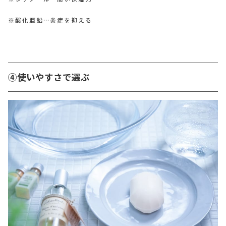
※酸化亜鉛…炎症を抑える
④使いやすさで選ぶ