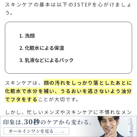
スキンケアの基本は以下の3STEPを心がけましょ
う。
洗顔
化粧水による保湿
乳液などによるパック
スキンケアは、
顔の汚れをしっかり落としたあとに
化粧水で水分を補い、うるおいを逃さないよう油分
でフタをする
ことが大切です。
しかし、忙しいメンズやスキンケアに不慣れなメン
ズの中には、「複数の工程が面倒くさい」「そこま
で時間をかけられない」と感じる方も多いでしょ
う。