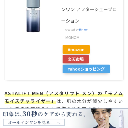
ンワン アフターシェーブロ
ーション
created by
Rinker
MONOM
Amazon
楽天市場
Yahooショッピング
ASTALIFT MEN（アスタリフト メン）の「モノム
モイスチャライザー」
は、肌の水分が減少しやすい
メンズの肌質に合わせて作られたアイテム。
セラミドを補うことで、肌の水分・油分バランスを