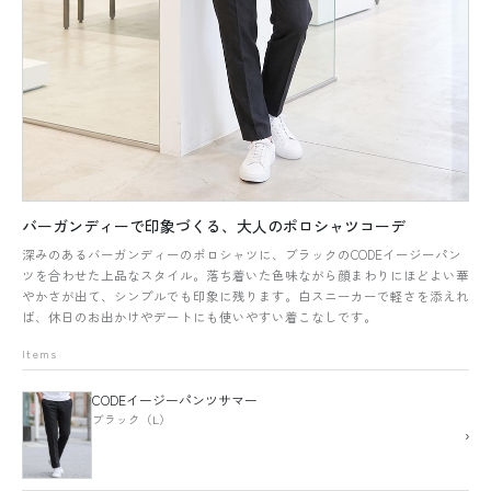
バーガンディーで印象づくる、大人のポロシャツコーデ
深みのあるバーガンディーのポロシャツに、ブラックのCODEイージーパン
ツを合わせた上品なスタイル。落ち着いた色味ながら顔まわりにほどよい華
やかさが出て、シンプルでも印象に残ります。白スニーカーで軽さを添えれ
ば、休日のお出かけやデートにも使いやすい着こなしです。
Items
CODEイージーパンツサマー
ブラック（L）
›