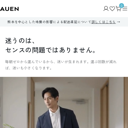
0
熊本を中心とした地震の影響による配送遅延について
詳しくはこちら
迷
う
の
は
、
セ
ン
ス
の
問
題
で
は
あ
り
ま
せ
ん
。
毎朝ゼロから選んでいるから、迷いが生まれます。選ぶ回数が減れ
ば、迷いも小さくなります。