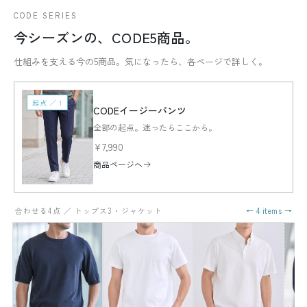
CODE SERIES
今シーズンの、CODE5商品。
仕組みを支える今の5商品。気になったら、各ページで詳しく。
起点 ／ 1
CODEイージーパンツ
全部の起点。迷ったらここから。
¥7,990
商品ページへ
合わせる4点 ／ トップス3・ジャケット
← 4 items →