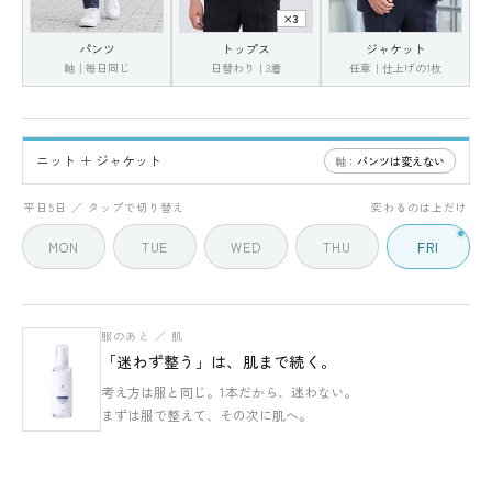
×3
パンツ
トップス
ジャケット
軸｜毎日同じ
日替わり｜3着
任意｜仕上げの1枚
ニット ＋ ジャケット
軸：
パンツは変えない
FRI
5 / 5
平日5日 ／ タップで切り替え
変わるのは上だけ
MON
TUE
WED
THU
FRI
服のあと ／ 肌
「迷わず整う」は、肌まで続く。
考え方は服と同じ。1本だから、迷わない。
まずは服で整えて、その次に肌へ。