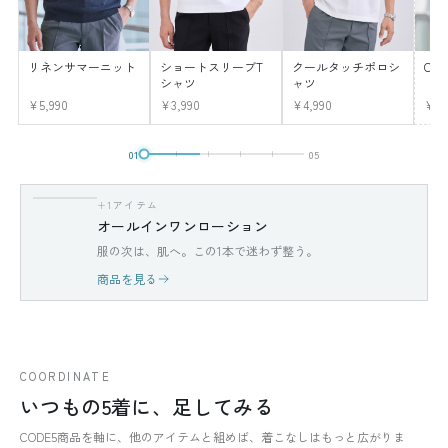
リネンサマーニット
ショートスリーブT
クールタッチポロシ
CO
シャツ
ャツ
¥5,990
¥3,990
¥4,990
¥12
01
05
+1アイテム
オールインワンローション
服の次は、肌へ。この1本で迷わず整う。
商品を見る
COORDINATE
いつもの5着に、足してみる
CODE5商品を軸に、他のアイテムと組めば、着こなしはもっと広がりま