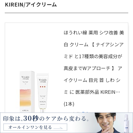
KIREIN/アイクリーム
ほうれい線 薬用 シワ改善 美
白 クリーム 【 ナイアシンア
ミド と17種類の美容成分が
真皮までWアプローチ 】 ア
イクリーム 目元 首 しわ シ
ミ に 医薬部外品 KIREIN…
(1本)
created by
Rinker
KIREIN