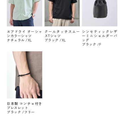
エアドライ オーシャ
クールタッチスムー
シンセティックレザ
ンカラーシャツ
スTシャツ
ーミニショルダーバ
ナチュラル /XL
ブラック /XL
ッグ
ブラック /F
日本製 コンチョ付き
ブレスレット
ブラック /フリー