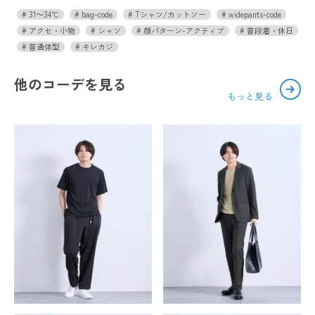
31～34℃
bag-code
Tシャツ/カットソー
widepants-code
アクセ・小物
シャツ
顔パターン-アクティブ
普段着・休日
普通体型
キレカジ
他のコーデを見る
もっと見る