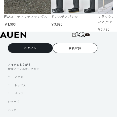
EVAユーティリティサンダル
ドレスチノパンツ
リラックス
ンツ[セット
￥1,990
￥3,990
￥3,490
ログイン
会員登録
アイテムをさがす
新作アイテムからさがす
アウター
トップス
パンツ
シューズ
バッグ