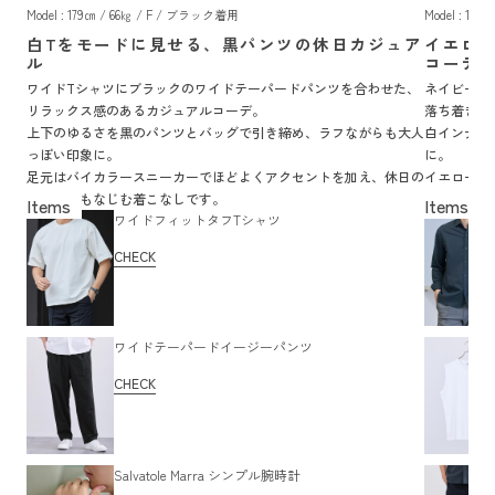
Model : 179㎝ / 66㎏ / F / ブラック着用
Model : 17
白Tをモードに見せる、黒パンツの休日カジュア
イエロ
ル
コーデ
ワイドTシャツにブラックのワイドテーパードパンツを合わせた、
ネイビーの
リラックス感のあるカジュアルコーデ。
落ち着きの
上下のゆるさを黒のパンツとバッグで引き締め、ラフながらも大人
白インナー
っぽい印象に。
に。
足元はバイカラースニーカーでほどよくアクセントを加え、休日の
イエローの
街歩きにもなじむ着こなしです。
のある着こ
ワイドフィットタフTシャツ
CHECK
ワイドテーパードイージーパンツ
CHECK
Salvatole Marra シンプル腕時計