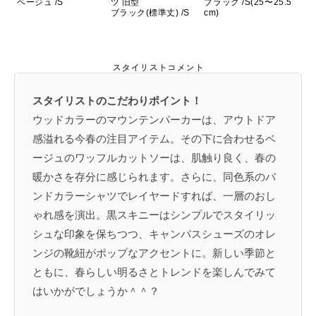
ベージュ /S
ツ 旧型
ブラック /S(25〜25.5
ブラック(標準丈) /S
cm)
スタイリストコメント
スタイリストのこだわりポイント！
ウッドカラーのマウンテンパーカーは、アウトドア
感溢れる今春の注目アイテム。その下に合わせるベ
ージュのワッフルカットソーは、肌触り良く、春の
暖かさを存分に感じられます。さらに、同色系のバ
ンドカラーシャツでレイヤードすれば、一層のおし
ゃれ感を演出。黒スキニーはシンプルでスタイリッ
シュな印象を保ちつつ、キャンパスシューズのオレ
ンジの靴紐がポップなアクセントに。新しい季節と
ともに、春らしい明るさとトレンドを楽しんでみて
はいかがでしょうか＾＾？