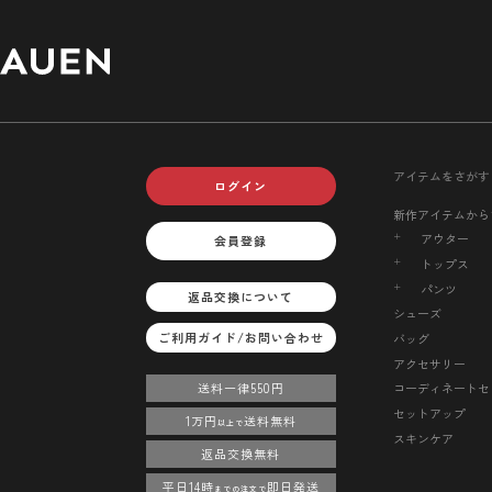
アイテムをさがす
ログイン
新作アイテムから
アウター
会員登録
トップス
パンツ
返品交換について
シューズ
ご利用ガイド/お問い合わせ
バッグ
アクセサリー
送料一律550円
コーディネートセ
セットアップ
1万円
送料無料
以上で
スキンケア
返品交換無料
平日14時
即日発送
までの注文で