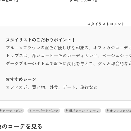
コーヒー /S
ダークブルー /S
スタイリストコメント
スタイリストのこだわりポイント！
ブルー×ブラウンの配色が優しげな印象の、オフィカジコーデ
トップスは、深いコーヒー色のカーディガンに、ベージュシャ
ダークブルーのボトムで配色に変化を与えて、グッと都会的な
おすすめシーン
オフィカジ、買い物、外食、デート、旅行など
カーディガン
テーパードパンツ
顔パターン-インテリ
オフィスカジ
他のコーデを見る