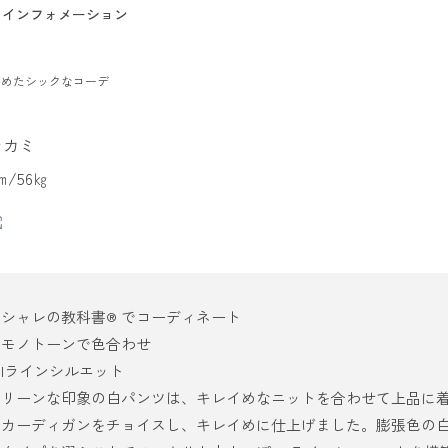
インフォメーション
とめたシックなコーデ
ラカミ
2㎝/56㎏
オシャレの教科書®
でコーディネート
・モノトーンで色合わせ
・Iラインシルエット
クリーンな印象の白パンツは、キレイめなニットを合わせて上品に
のカーディガンをチョイスし、キレイめに仕上げました。膨張色の