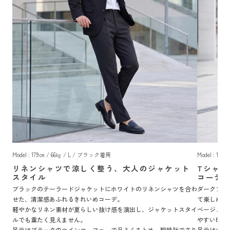
Model : 179㎝ / 66㎏ / L / ブラック着用
Model : 1
リネンシャツで涼しく整う、大人のジャケット
Tシャ
スタイル
コーデ
ブラックのテーラードジャケットにホワイトのリネンシャツを合わ
ダークブル
せた、清潔感あふれるきれいめコーデ。
て楽しめる
軽やかなリネン素材が夏らしい抜け感を演出し、ジャケットスタイ
ベージュの
ルでも重たく見えません。
やすい印象
足元はブラックのコインローファーで品よくまとめ、腕時計でさり
足元はホワ