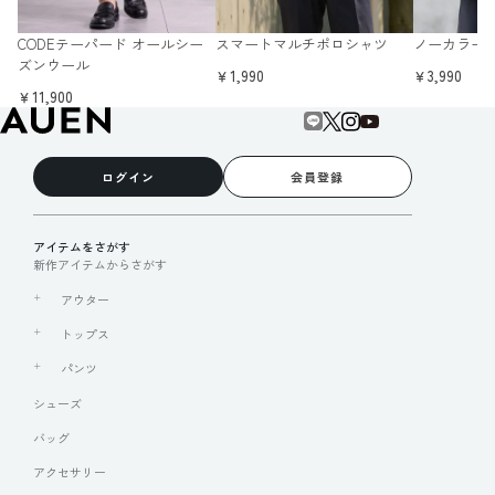
CODEテーパード オールシー
スマートマルチポロシャツ
ノーカラー
ズンウール
￥1,990
￥3,990
￥11,900
ログイン
会員登録
アイテムをさがす
新作アイテムからさがす
アウター
トップス
パンツ
シューズ
バッグ
アクセサリー