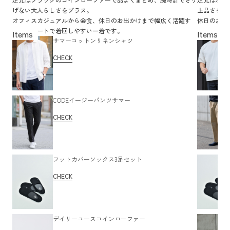
げない大人らしさをプラス。
上品さをキ
オフィスカジュアルから会食、休日のお出かけまで幅広く活躍す
休日のお出
る、スマートで着回しやすい一着です。
過ごしたい
サマーコットンリネンシャツ
CHECK
CODEイージーパンツサマー
CHECK
フットカバーソックス3足セット
CHECK
デイリーユースコインローファー