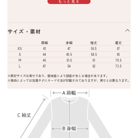
もっと見る
サイズ・素材
肩幅
身幅
袖丈
着丈
XS
41
47
56.5
67
S
44
49.5
58.5
69
M
46
51.5
61
70.5
L
47
54
62
73.5
※表記サイズは実寸であり、個体差により誤差が生じる場合があります。
※商品によっては洗濯タグにヌード寸法が記載されておりますが、実寸とは異なります。