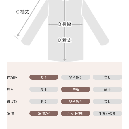
伸縮性
あり
ややあり
なし
厚み
厚手
普通
薄手
透け感
あり
ややあり
なし
洗濯
洗濯OK
ネット使用
手洗いのみ