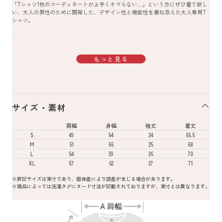
「Tシャツ1枚のコーディネートが上手くキマらない…」という方にぜひ着て欲し
い、大人の男性のために開発した、デザイン性と機能性を兼ね添えた大人専用T
シャツ。
もっと見る
サイズ・素材
肩幅
身幅
袖丈
着丈
S
49
54
24
65.5
M
51
56
25
68
L
54
59
26
70
XL
57
62
27
71
※表記サイズは実寸であり、個体差により誤差が生じる場合があります。
※商品によっては洗濯タグにヌード寸法が記載されておりますが、実寸とは異なります。