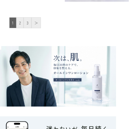
1
2
3
＞