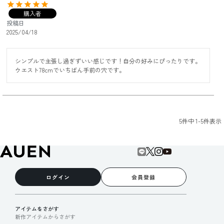
購入者
投稿日
2025/04/18
シンプルで主張し過ぎずいい感じです！自分の好みにぴったりです。
ウエスト78cmでいちばん手前の穴です。
5
件中
1
-
5
件表示
ログイン
会員登録
アイテムをさがす
新作アイテムからさがす