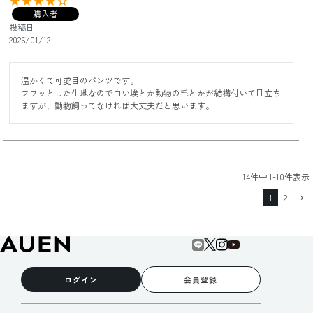
購入者
投稿日
2026/01/12
温かくて可愛目のパンツです。

フワッとした生地なので白い埃とか動物の毛とかが結構付いて目立ち
ますが、動物飼ってなければ大丈夫だと思います。
14
件中
1
-
10
件表示
1
2
ログイン
会員登録