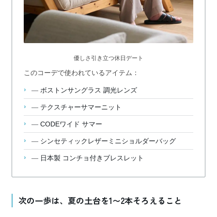
優しさ引き立つ休日デート
このコーデで使われているアイテム：
—
ボストンサングラス 調光レンズ
—
テクスチャーサマーニット
—
CODEワイド サマー
—
シンセティックレザーミニショルダーバッグ
—
日本製 コンチョ付きブレスレット
次の一歩は、夏の土台を1〜2本そろえること