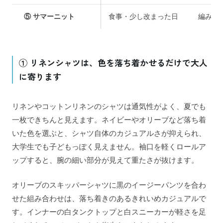
⑤ サマーニット
食事・少し改まった日
編み地
① リネンシャツは、色を落ち着かせるだけで大人
に寄ります
リネンやコットンリネンのシャツは通気性がよく、夏でも
一枚できちんと見えます。ネイビーやオリーブなど落ち着
いた色を選ぶと、シャツ自体のカジュアルさが抑えられ、
大学生でも子どもっぽく見えません。袖口を軽くロールア
ップすると、腕の細い部分が見えて重たさが抜けます。
オリーブのスキッパーシャツに黒のイージーパンツを合わ
せた組み合わせは、落ち着きのあるきれいめカジュアルで
す。インナーの白タンクトップと白スニーカーが軽さを足