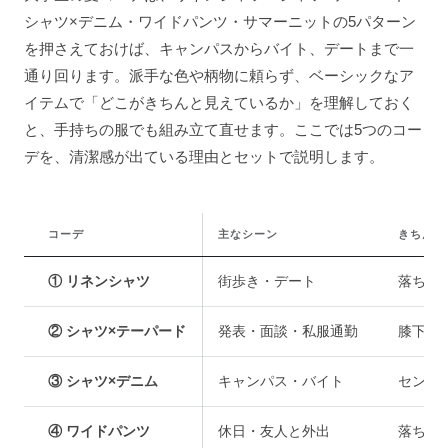
シャツ×デニム・ワイドパンツ・サマーニットの5パターン
を押さえておけば、キャンパスからバイト、デートまで一
通り回ります。派手な色や柄物に頼らず、ベーシックなア
イテムで「どこがきちんと見えているか」を理解しておく
と、手持ちの服でも組み立て直せます。ここでは5つのコー
デを、清潔感が出ている理由とセットで説明します。
コーデ
主なシーン
きちんと
① リネンシャツ
街歩き・デート
落ち着
② シャツ×テーパード
発表・面談・私服通勤
膝下が
③ シャツ×デニム
キャンパス・バイト
センタ
④ ワイドパンツ
休日・友人と外出
落ち感