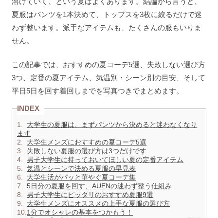
溶けていく、という夏はよくあります。結論から言うと、
夏服はパンツを1本決めて、トップスを3枚に絞るだけで迷
わず整います。派手なアイテムも、たくさんの服もいりま
せん。
この記事では、おすすめの夏コーデ5選、失敗しない選び方
3つ、定番の夏アイテム、気温別・シーン別の目安、そして
平日5日を回す着回しまでを写真つきでまとめます。
INDEX
1.
大学生の夏服は、まずパンツから決めると迷わなくなり
ます
2.
大学生メンズにおすすめの夏コーデ5選
3.
失敗しない夏服の選び方は3つだけです
4.
男子大学生に持っておいてほしい夏の定番アイテム
5.
気温とシーンで決める夏服の早見表
6.
大学生活がパッと華やぐ夏コーデ集
7.
5日分の夏服を回す、AUENの迷わず整う仕組み
8.
男子大学生にピッタリのおすすめ夏服9選
9.
大学生メンズにオススメの上手な夏服の選び方
10.
1分でオシャレの基本をつかもう！