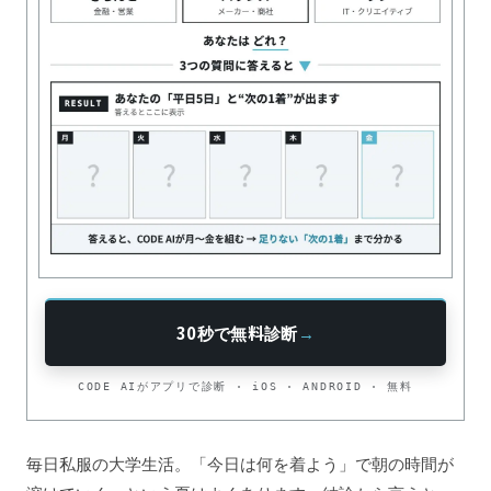
30秒で無料診断
→
CODE AIがアプリで診断 · iOS · ANDROID · 無料
毎日私服の大学生活。「今日は何を着よう」で朝の時間が