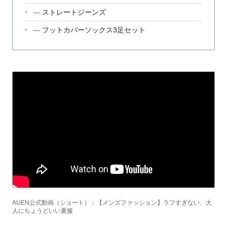
—
ストレートジーンズ
—
フットカバーソックス3足セット
AUEN公式動画（ショート）：【メンズファッション】ラフすぎない、大
人にちょうどいい夏服