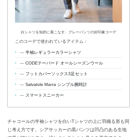
白シャツを知的に着こなす、グレーパンツの好印象コーデ
このコーデで使われているアイテム：
—
半袖レギュラーカラーシャツ
—
CODEテーパード オールシーズンウール
—
フットカバーソックス3足セット
—
Salvatole Marra シンプル腕時計
—
スマートスニーカー
チャコールの半袖シャツを白いTシャツの上に羽織る形も同
じ考え方です。シアサッカーの黒パンツは凹凸のある生地