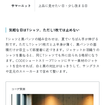
サマーニット
上品に見せたい日・少し改まる日
リ
気軽な日はTシャツ、ただし1枚では止めない
Tシャツと黒パンツの組み合わせは、夏でいちばん手が伸びる
形です。ただしTシャツ1枚だと上半身が薄く、黒パンツの面
積だけが目立って部屋着に近づきます。ジャケットか羽織りの
シャツを重ねると、同じTシャツでも外に出られる格好になり
ます。CODEショートスリーブTシャツにサマー素材のジャケ
ットを合わせれば、白と黒の対比がはっきりして、サングラス
や足元のスニーカーまで含めて整います。
コーデ実例