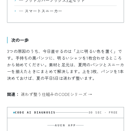
—
フットカバーソックス3足セット
—
スマートスニーカー
次の一歩
3つの原因のうち、今日直せるのは「上に明るい色を置く」で
す。手持ちの黒パンツに、明るいシャツを1枚合わせるところ
から始めてください。素材と足元は、夏用のパンツとスニーカ
ーを揃えたときにまとめて解決します。上を3枚、パンツを1本
決めておけば、夏の平日5日は迷わず整います。
関連：
迷わず整う仕組みのCODEシリーズ →
CODE AI DIAGNOSIS
30 SEC · FREE
AUEN APP