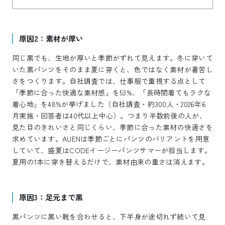
原因2：素材が厚い
同じ黒でも、生地が厚いと季節がずれて見えます。冬に穿いて
いた黒パンツをそのまま夏に穿くと、色ではなく素材が暑苦し
さをつくります。自社調査では、仕事服で重視する点として
「季節に合った快適な素材感」を53%、「長時間着てもラクな
着心地」を48%が挙げました（自社調査・約300人・2026年6
月実施・回答者は40代以上中心）。つまり半数前後の人が、
見た目のきれいさと同じくらい、季節に合った素材の快適さを
求めています。AUENは季節ごとにパンツのバリアントを用意
していて、盛夏はCODEイージーパンツサマーが担当します。
夏用の1本に穿き替えるだけで、素材由来の重さは消えます。
原因3：足元まで黒
黒パンツに黒い靴を合わせると、下半身が途切れず続いて見