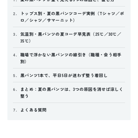
トップス別・夏の黒パンツコーデ実例（Tシャツ／ポ
2.
ロ／シャツ／サマーニット）
気温別・黒パンツの夏コーデ早見表（25℃／30℃／
3.
35℃）
職場で浮かない黒パンツの線引き（職種・会う相手
4.
別）
黒パンツ1本で、平日5日が迷わず整う着回し
5.
まとめ：夏の黒パンツは、3つの原因を消せば涼しく
6.
整う
よくある質問
7.