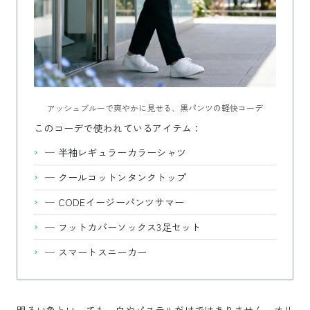
アッシュブルーで爽やかに見せる、黒パンツの軽快コーデ
このコーデで使われているアイテム：
—
半袖レギュラーカラーシャツ
—
クールコットンタンクトップ
—
CODEイージーパンツサマー
—
フットカバーソックス3足セット
—
スマートスニーカー
明るい色といっても、白やパステルだけではありません。オリ