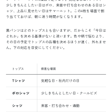
少しきちんとしたい日はポロ、来客や打ち合わせのある日はシ
ャツ、上品に見せたい日はサマーニット。この4枚を場面で割
り当てておけば、朝に迷う時間がなくなります。
黒パンツはどのトップスとも合いますが、だからこそ「今日は
どれか」を決める基準がないと迷います。色や柄で悩むより、
その日の予定でトップスの品種を決めるほうが速く、外れませ
ん。下の対応を目安にしてください。
トップス
得意な場面
合
Tシャツ
気軽な日・社内だけの日
1
ポロシャツ
少しきちんとしたい日・クールビズ
襟
シャツ
来客・打ち合わせ・通勤
半