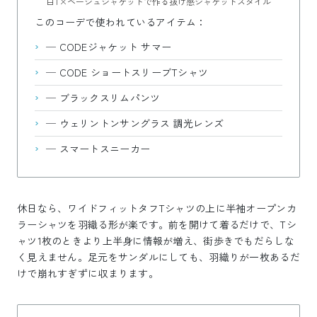
白T×ベージュジャケットで作る抜け感ジャケットスタイル
このコーデで使われているアイテム：
—
CODEジャケット サマー
—
CODE ショートスリーブTシャツ
—
ブラックスリムパンツ
—
ウェリントンサングラス 調光レンズ
—
スマートスニーカー
休日なら、ワイドフィットタフTシャツの上に半袖オープンカ
ラーシャツを羽織る形が楽です。前を開けて着るだけで、Tシ
ャツ1枚のときより上半身に情報が増え、街歩きでもだらしな
く見えません。足元をサンダルにしても、羽織りが一枚あるだ
けで崩れすぎずに収まります。