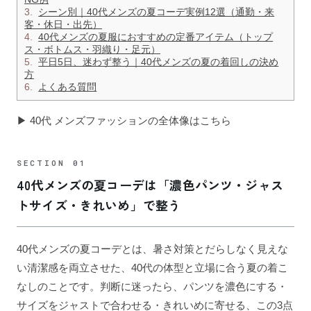
3.
シーン別｜40代メンズの夏コーデ実例12選（通勤・来
客・休日・出先）
4.
40代メンズの夏服におすすめの定番アイテム（トップ
ス・ボトムス・羽織り・足元）
5.
平日5日、迷わず整う｜40代メンズの夏の着回しの決め
方
6.
よくある質問
▶
40代 メンズファッションの全体像はこちら
40代メンズの夏コーデは「濃色パンツ・ジャス
トサイズ・きれいめ」で整う
40代メンズの夏コーデとは、暑さ対策とだらしなく見えな
い清潔感を両立させた、40代の体型と立場に合う夏の着こ
なしのことです。判断に迷ったら、パンツを濃色にする・
サイズをジャストで合わせる・きれいめに寄せる、この3点