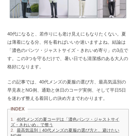
40代になると、若作りにも老け見えにもなりたくない。夏
は薄着になる分、何を着ればいいか迷いますよね。結論は
「濃色のパンツ・ジャストサイズ・きれいめ寄り」の3点で
す。この3つを守るだけで、暑い日でも清潔感のある大人の
格好になります。
この記事では、40代メンズの夏服の選び方、最高気温別の
早見表とNG例、通勤と休日のコーデ実例、そして平日5日
を迷わず整える着回しの決め方までわかります。
INDEX
1.
40代メンズの夏コーデは「濃色パンツ・ジャストサイ
ズ・きれいめ」で整う
2.
最高気温別｜40代メンズの夏服の選び方と、避けたい
NG例