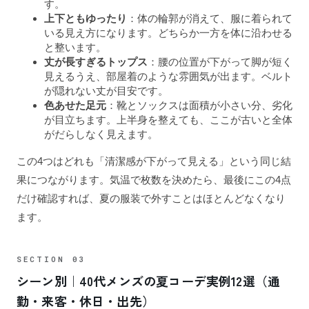
す。
上下ともゆったり
：体の輪郭が消えて、服に着られて
いる見え方になります。どちらか一方を体に沿わせる
と整います。
丈が長すぎるトップス
：腰の位置が下がって脚が短く
見えるうえ、部屋着のような雰囲気が出ます。ベルト
が隠れない丈が目安です。
色あせた足元
：靴とソックスは面積が小さい分、劣化
が目立ちます。上半身を整えても、ここが古いと全体
がだらしなく見えます。
この4つはどれも「清潔感が下がって見える」という同じ結
果につながります。気温で枚数を決めたら、最後にこの4点
だけ確認すれば、夏の服装で外すことはほとんどなくなり
ます。
シーン別｜40代メンズの夏コーデ実例12選（通
勤・来客・休日・出先）