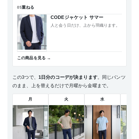
重ねる
05
CODEジャケット サマー
人と会う日だけ、上から羽織ります。
この商品を見る
この3つで、
1日分のコーデが決まります
。同じパンツ
のまま、上を替えるだけで月曜から金曜まで。
月
火
水