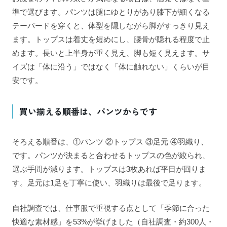
準で選びます。パンツは腿にゆとりがあり膝下が細くなる
テーパードを穿くと、体型を隠しながら脚がすっきり見え
ます。トップスは着丈を短めにし、腰骨が隠れる程度で止
めます。長いと上半身が重く見え、脚も短く見えます。サ
イズは「体に沿う」ではなく「体に触れない」くらいが目
安です。
買い揃える順番は、パンツからです
そろえる順番は、①パンツ ②トップス ③足元 ④羽織り、
です。パンツが決まると合わせるトップスの色が絞られ、
選ぶ手間が減ります。トップスは3枚あれば平日が回りま
す。足元は1足を丁寧に使い、羽織りは最後で足ります。
自社調査では、仕事服で重視する点として「季節に合った
快適な素材感」を53%が挙げました（自社調査・約300人・