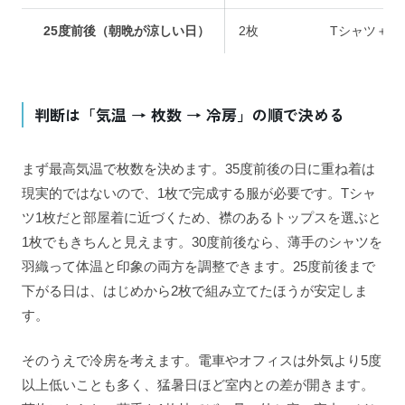
25度前後（朝晩が涼しい日）
2枚
Tシャツ＋シ
判断は「気温 → 枚数 → 冷房」の順で決める
まず最高気温で枚数を決めます。35度前後の日に重ね着は
現実的ではないので、1枚で完成する服が必要です。Tシャ
ツ1枚だと部屋着に近づくため、襟のあるトップスを選ぶと
1枚でもきちんと見えます。30度前後なら、薄手のシャツを
羽織って体温と印象の両方を調整できます。25度前後まで
下がる日は、はじめから2枚で組み立てたほうが安定しま
す。
そのうえで冷房を考えます。電車やオフィスは外気より5度
以上低いことも多く、猛暑日ほど室内との差が開きます。