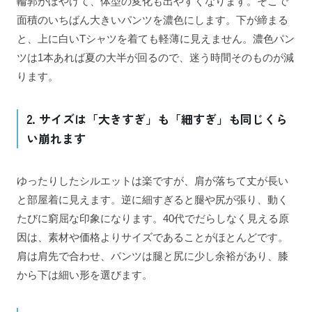
輪郭がぼやけて、体型の変化も出やすくなります。そこで
面積のいちばん大きいパンツを濃色にします。下が締まる
と、上に白いTシャツを着ても軽薄に見えません。濃色パン
ツは1本あれば夏の大半が回るので、迷う時間そのものが減
ります。
2. サイズは「大きすぎ」も「細すぎ」も同じくら
い崩れます
ゆったりしたシルエットは楽ですが、肩が落ちて丈が長い
と部屋着に見えます。逆に細すぎると腿や尻が張り、動く
たびに窮屈な印象になります。40代でだらしなく見える原
因は、素材や価格よりサイズであることがほとんどです。
肩は肩先で合わせ、パンツは腿と尻に少し余裕があり、膝
から下は細い形を選びます。