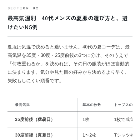
最高気温別｜40代メンズの夏服の選び方と、避
けたいNG例
夏服は気温で決めると迷いません。40代の夏コーデは、最
高気温を35度・30度・25度前後の3つに分け、そのうえで
「何枚重ねるか」を決めれば、その日の服装がほぼ自動的
に決まります。気分や見た目の好みから決めるより早く、
失敗もしにくい順番です。
最高気温
基本の枚数
トップスの選
35度前後（猛暑日）
1枚
1枚で成立す
30度前後（真夏日）
1〜2枚
Tシャツやサ