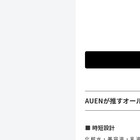
AUENが推すオー
時短設計
化粧水・美容液・乳