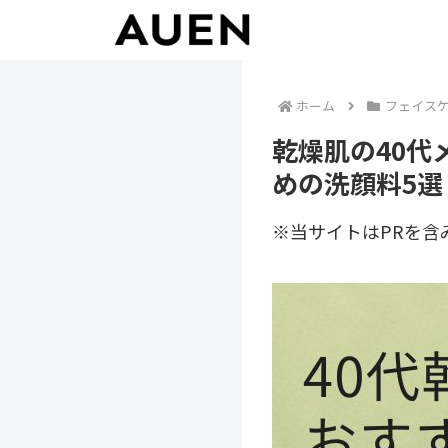
ホーム
フェイス
乾燥肌の40
めの洗顔料5選
※当サイトはPRを含