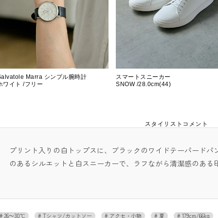
Salvatole Marra シンプル腕時計
スマートスニーカー
ホワイト /フリー
SNOW /28.0cm(44)
スタイリストコメント
プリント入りの白トップスに、ブラックのワイドテーパードパ
のあるシルエットと白スニーカーで、ラフながら清潔感のある
26～30℃
Tシャツ/カットソー
アクセ・小物
夏
179cm/66kg