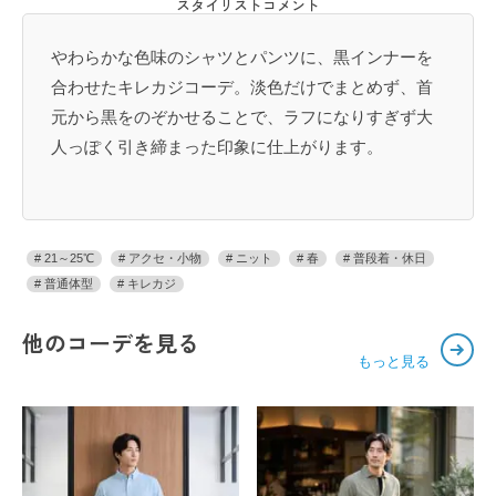
スタイリストコメント
やわらかな色味のシャツとパンツに、黒インナーを
合わせたキレカジコーデ。淡色だけでまとめず、首
元から黒をのぞかせることで、ラフになりすぎず大
人っぽく引き締まった印象に仕上がります。
21～25℃
アクセ・小物
ニット
春
普段着・休日
普通体型
キレカジ
他のコーデを見る
もっと見る