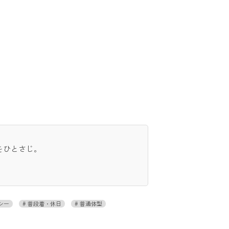
をひとさじ。
シー
普段着・休日
普通体型