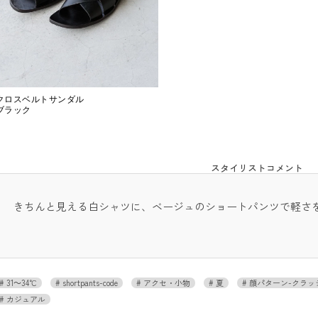
クロスベルトサンダル
ブラック
スタイリストコメント
きちんと見える白シャツに、ベージュのショートパンツで軽さ
31～34℃
shortpants-code
アクセ・小物
夏
顔パターン-クラッ
カジュアル