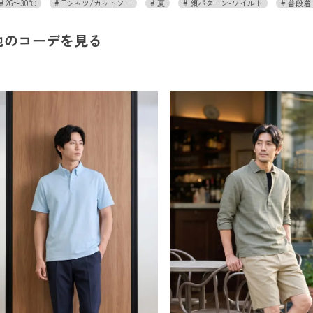
26～30℃
Tシャツ/カットソー
夏
顔パターン-ワイルド
普段着
他のコーデを見る