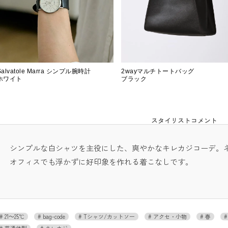
Salvatole Marra シンプル腕時計
2wayマルチトートバッグ
ホワイト
ブラック
スタイリストコメント
シンプルな白シャツを主役にした、爽やかなキレカジコーデ。
オフィスでも浮かずに好印象を作れる着こなしです。
21～25℃
bag-code
Tシャツ/カットソー
アクセ・小物
春
普通体型
キレカジ