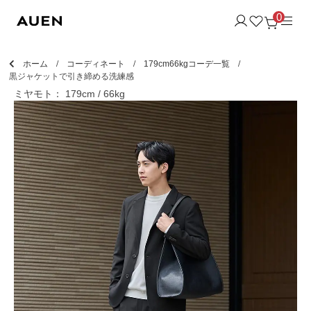
0
ホーム
コーディネート
179cm66kgコーデ一覧
黒ジャケットで引き締める洗練感
ミヤモト： 179cm / 66kg