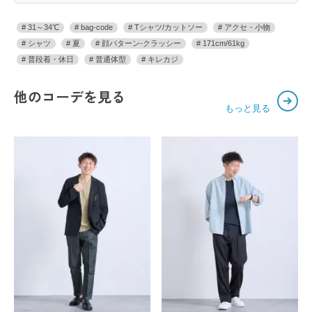
31～34℃
bag-code
Tシャツ/カットソー
アクセ・小物
シャツ
夏
顔パターン-クラッシー
171cm/61kg
普段着・休日
普通体型
キレカジ
他のコーデを見る
もっと見る