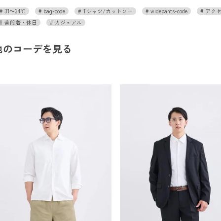
31～34℃
bag-code
Tシャツ/カットソー
widepants-code
アクセ
普段着・休日
カジュアル
他のコーデを見る