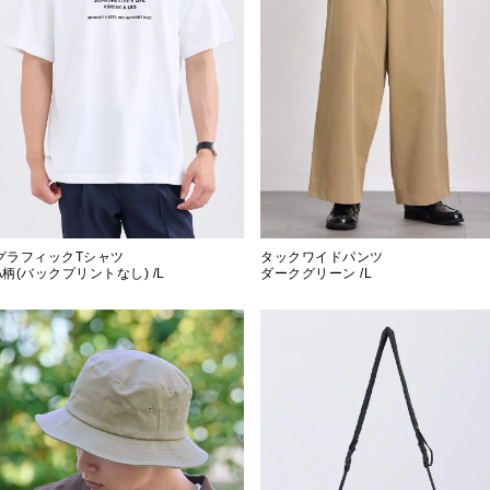
グラフィックTシャツ
タックワイドパンツ
A柄(バックプリントなし) /L
ダークグリーン /L