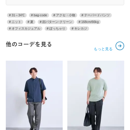
31～34℃
bag-code
アクセ・小物
テーパードパンツ
ニット
夏
顔パターン-クリーン
168cm/66kg
オフィスカジュアル
ぽっちゃり
キレカジ
他のコーデを見る
もっと見る